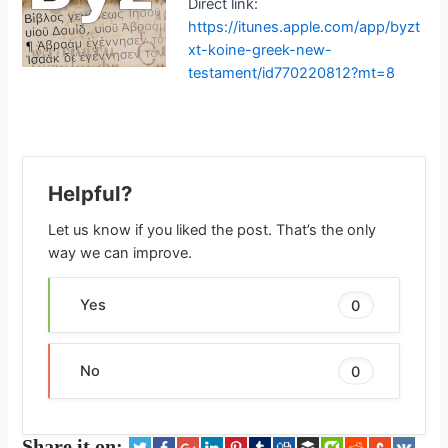
Direct link:
https://itunes.apple.com/app/byzt
xt-koine-greek-new-
testament/id770220812?mt=8
Helpful?
Let us know if you liked the post. That’s the only
way we can improve.
Yes
0
No
0
Share it on: