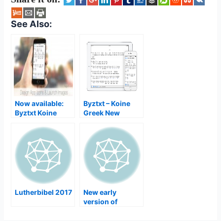
See Also:
Now available:
Byztxt – Koine
Byztxt Koine
Greek New
Greek New
Testament
Testament
Interlinear App
Interlinear App
for iOS Mac App
available for
Reformation Day
iPhone and iPad
31. October
(Halloween)
Lutherbibel 2017
New early
version of
alttab4mac v1.2.2