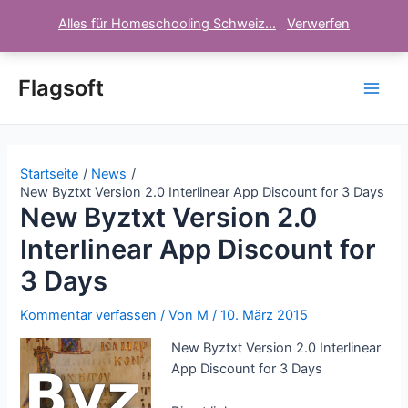
Alles für Homeschooling Schweiz...
Verwerfen
Zum
Inhalt
Flagsoft
Main
springen
Men
Startseite
News
New Byztxt Version 2.0 Interlinear App Discount for 3 Days
New Byztxt Version 2.0
Interlinear App Discount for
3 Days
Kommentar verfassen
/ Von
M
/
10. März 2015
New Byztxt Version 2.0 Interlinear
App Discount for 3 Days