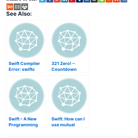
See Also:
Swift Compiler
321 Zero! –
Error: swiftc
Countdown
failed with exit
code 11
Swift – A New
Swift: How can I
Programming
use mutual
Language
dependencies,
forward