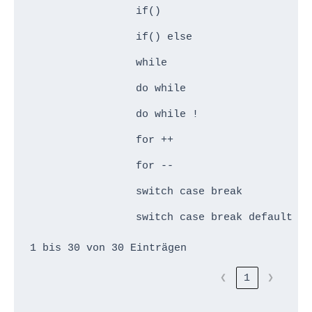
if()
I
if() else
I
while
W
do while
R
do while !
R
for ++
F
for --
F
switch case break
C
switch case break default
C
1 bis 30 von 30 Einträgen
❮
1
❯