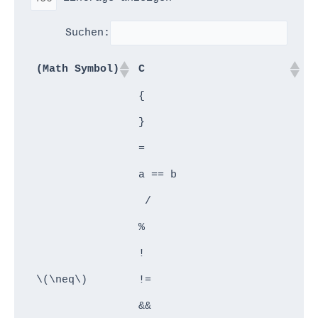
Suchen:
(Math Symbol)
C
P
{
B
}
 
=
 
a == b
 
 /
 
%
M
!
N
\(\neq\)
!=
<
&&
A