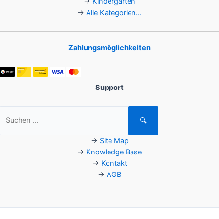
→
Kindergarten
→
Alle Kategorien...
Zahlungsmöglichkeiten
Support
Suchen
🔍
nach:
→
Site Map
→
Knowledge Base
→
Kontakt
→
AGB