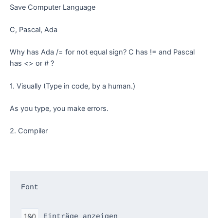
Save Computer Language
C, Pascal, Ada
Why has Ada /= for not equal sign? C has != and Pascal
has <> or # ?
1. Visually (Type in code, by a human.)
As you type, you make errors.
2. Compiler
Font

 Einträge anzeigen