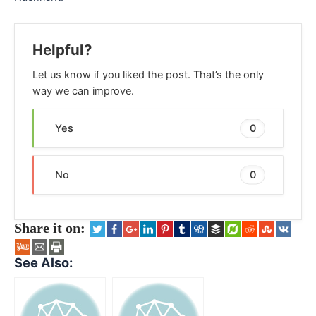
Helpful?
Let us know if you liked the post. That’s the only
way we can improve.
Yes
0
No
0
Share it on:
See Also: