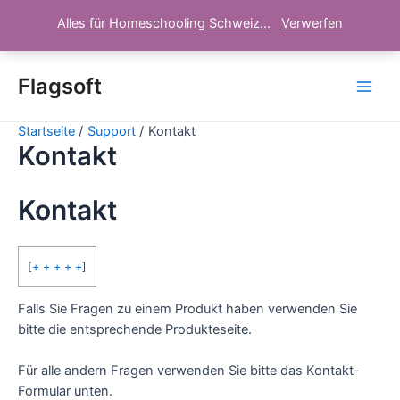
Alles für Homeschooling Schweiz...
Verwerfen
Zum
Inhalt
Flagsoft
Main
springen
Startseite
Support
Kontakt
Men
Kontakt
Kontakt
[
+ + + + +
]
Falls Sie Fragen zu einem Produkt haben verwenden Sie
bitte die entsprechende Produkteseite.
Für alle andern Fragen verwenden Sie bitte das Kontakt-
Formular unten.