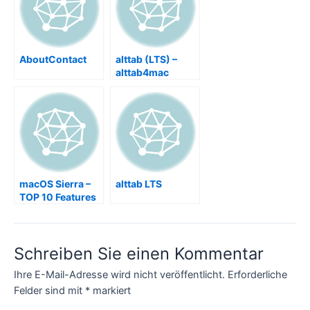
AboutContact
alttab (LTS) –
alttab4mac
window cycle
switch macOS
Sierra
macOS Sierra –
alttab LTS
TOP 10 Features
you MUST HAVE
Schreiben Sie einen Kommentar
Ihre E-Mail-Adresse wird nicht veröffentlicht.
Erforderliche
Felder sind mit
*
markiert