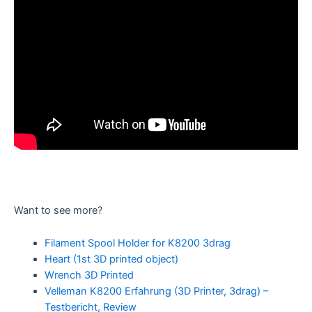
Want to see more?
Filament Spool Holder for K8200 3drag
Heart (1st 3D printed object)
Wrench 3D Printed
Velleman K8200 Erfahrung (3D Printer, 3drag) –
Testbericht, Review