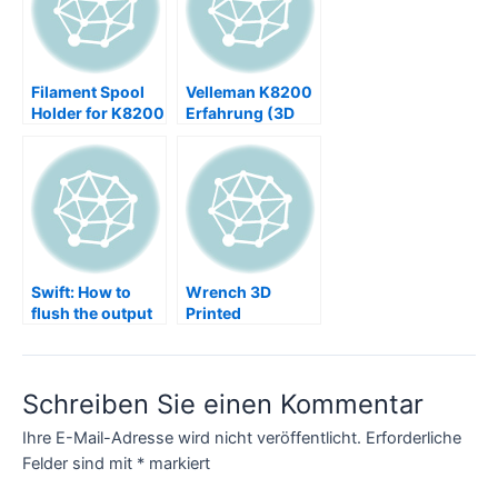
Filament Spool
Velleman K8200
Holder for K8200
Erfahrung (3D
3drag
Printer, 3drag) –
Testbericht,
Review
Swift: How to
Wrench 3D
flush the output
Printed
of println on
command line
interface CLI
Schreiben Sie einen Kommentar
Ihre E-Mail-Adresse wird nicht veröffentlicht.
Erforderliche
Felder sind mit
*
markiert