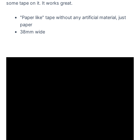
some tape on it. It works great.
"Paper like" tape without any artificial material, just
paper
38mm wide