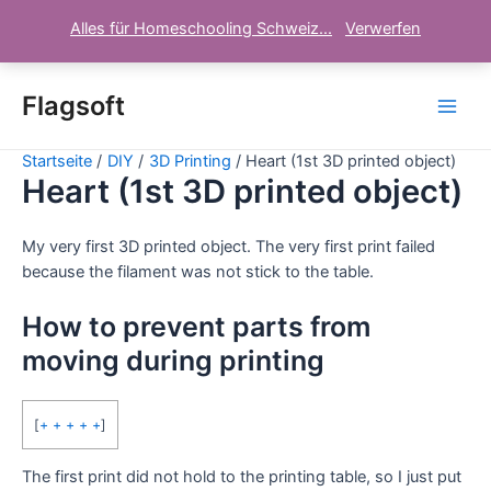
Alles für Homeschooling Schweiz...
Verwerfen
Zum
Inhalt
Flagsoft
Main
springen
Startseite
DIY
3D Printing
Heart (1st 3D printed object)
Men
Heart (1st 3D printed object)
My very first 3D printed object. The very first print failed
because the filament was not stick to the table.
How to prevent parts from
moving during printing
[
+ + + + +
]
The first print did not hold to the printing table, so I just put