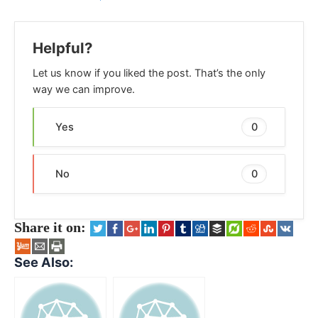
Helpful?
Let us know if you liked the post. That’s the only
way we can improve.
Yes
0
No
0
Share it on:
See Also: