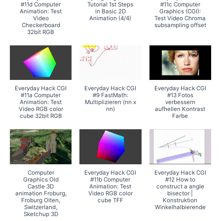
#11d Computer
Tutorial 1st Steps
#11c Computer
Animation: Test
in Basic 2D
Graphics (CGI):
Video
Animation (4/4)
Test Video Chroma
Checkerboard
subsampling offset
32bit RGB
Everyday Hack CGI
Everyday Hack CGI
Everyday Hack CGI
#11a Computer
#9 FastMath:
#13 Fotos
Animation: Test
Multiplizieren (nn x
verbessern
Video RGB color
nn)
aufhellen Kontrast
cube 32bit RGB
Farbe
Computer
Everyday Hack CGI
Everyday Hack CGI
Graphics Old
#11b Computer
#12 How to
Castle 3D
Animation: Test
construct a angle
animation Froburg,
Video RGB color
bisector |
Froburg Olten,
cube TFF
Konstruktion
Switzerland,
Winkelhalbierende
Sketchup 3D