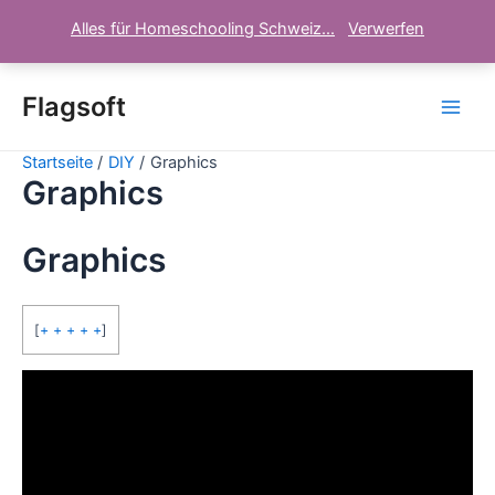
Alles für Homeschooling Schweiz...
Verwerfen
Zum
Inhalt
Flagsoft
Main
springen
Startseite
DIY
Graphics
Men
Graphics
Graphics
[
+ + + + +
]