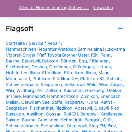
Alles für Homeschooling Schweiz...
Verwerfen
Zum
Inhalt
Flagsoft
Main
springen
Startseite
Service
Repair
Men
Nähmaschinen Reparatur Wetzikon Bernina elna Husqvarna
Vigorelli Singer Pfaff Toyota Brother Uster, Rüti, Tann,
Bauma, Bäretswil, Bubikon, Dürnten, Egg, Fällanden,
Fischenthal, Gossau, Greifensee, Grüningen, Hittnau,
Hofstetten, Illnau-Effretikon, Effretikon, Illnau, Maur,
Mönchaltorf, Pfäffikon, Pfäffikon ZH, Pfäffikon SZ, Schlatt,
Schwerzenbach, Seegräben, Volketswil, Wald, Weisslingen,
Wila, Wildberg, Zell. Zollikon, Küsnacht, Herrliberg, Uetikon
am See, Männedorf, Hombrechtikon, Zumikon, Erlenbach,
Meilen, Oetwil am See, Stäfa, Rapperswil-Jona. Aathal-
Seegräben, Fischenthal, Riedikon, Adetswil, Gibswil-Ried,
Russikon, Auslikon, Gossau, Rüti ZH, Bäretswil, Greifensee,
Saland, Bauma, Grüningen, Schmidrüti, Bengeln, Grüt,
Schwerzenbach, Bertschikon, Gutenswil, Steg ZH, Binz,
Hermatswil, Sternenberg, Brüttisellen, Hinteregg, Sulzbach,