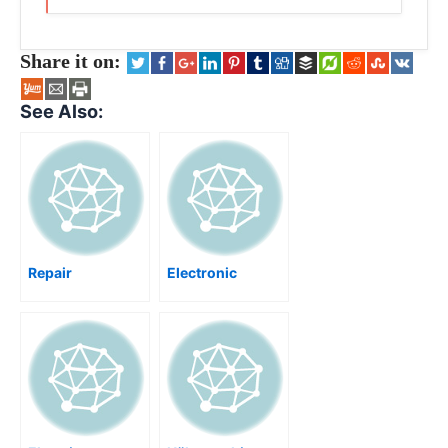
Share it on:
See Also:
Repair
Electronic