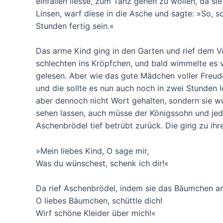
einfallen liesse, zum Tanz gehen zu wollen, da s
Linsen, warf diese in die Asche und sagte: »So, s
Stunden fertig sein.«
Das arme Kind ging in den Garten und rief dem Vö
schlechten ins Kröpfchen, und bald wimmelte es v
gelesen. Aber wie das gute Mädchen voller Freude 
und die sollte es nun auch noch in zwei Stunden l
aber dennoch nicht Wort gehalten, sondern sie wu
sehen lassen, auch müsse der Königssohn und jede
Aschenbrödel tief betrübt zurück. Die ging zu ih
»Mein liebes Kind, O sage mir,
Was du wünschest, schenk ich dir!«
Da rief Aschenbrödel, indem sie das Bäumchen anf
O liebes Bäumchen, schüttle dich!
Wirf schöne Kleider über mich!«