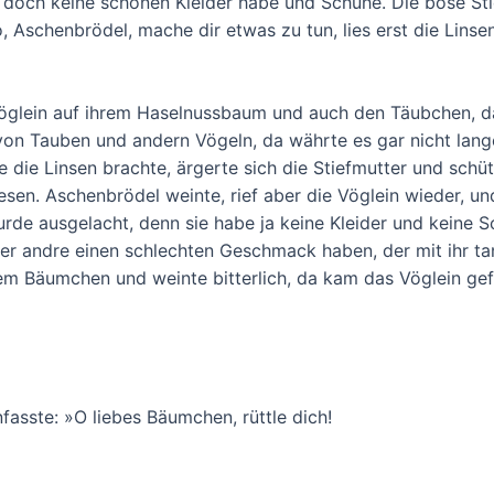
ie doch keine schönen Kleider habe und Schuhe. Die böse S
o, Aschenbrödel, mache dir etwas zu tun, lies erst die Linse
glein auf ihrem Haselnussbaum und auch den Täubchen, dass
on Tauben und andern Vögeln, da währte es gar nicht lange,
die Linsen brachte, ärgerte sich die Stiefmutter und schütt
esen. Aschenbrödel weinte, rief aber die Vöglein wieder, un
rde ausgelacht, denn sie habe ja keine Kleider und keine S
r andre einen schlechten Geschmack haben, der mit ihr tan
rem Bäumchen und weinte bitterlich, da kam das Vöglein gef
asste: »O liebes Bäumchen, rüttle dich!