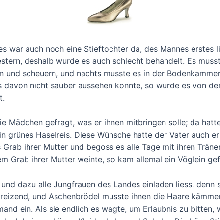
es war auch noch eine Stieftochter da, des Mannes erstes l
estern, deshalb wurde es auch schlecht behandelt. Es muss
n und scheuern, und nachts musste es in der Bodenkammer s
 davon nicht sauber aussehen konnte, so wurde es von de
t.
ie Mädchen gefragt, was er ihnen mitbringen solle; da hatte
n grünes Haselreis. Diese Wünsche hatte der Vater auch er
s Grab ihrer Mutter und begoss es alle Tage mit ihren Trän
Grab ihrer Mutter weinte, so kam allemal ein Vöglein geflo
e und dazu alle Jungfrauen des Landes einladen liess, denn s
reizend, und Aschenbrödel musste ihnen die Haare kämmen
nd ein. Als sie endlich es wagte, um Erlaubnis zu bitten, w