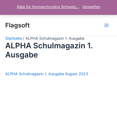
Alles für Homeschooling Schweiz...
Verwerfen
Zum
Inhalt
Flagsoft
Main
springen
Startseite
ALPHA Schulmagazin 1. Ausgabe
Men
ALPHA Schulmagazin 1.
Ausgabe
ALPHA Schulmagazin 1. Ausgabe August 2023