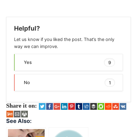
Helpful?
Let us know if you liked the post. That’s the only
way we can improve.
Yes
9
No
1
Share it on:
See Also: