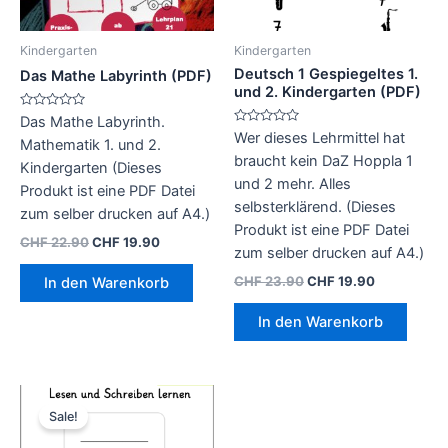
Kindergarten
Kindergarten
Deutsch 1 Gespiegeltes 1.
Das Mathe Labyrinth (PDF)
und 2. Kindergarten (PDF)
B
Das Mathe Labyrinth.
e
B
Wer dieses Lehrmittel hat
w
Mathematik 1. und 2.
e
e
w
braucht kein DaZ Hoppla 1
r
Kindergarten (Dieses
e
t
r
und 2 mehr. Alles
e
Produkt ist eine PDF Datei
t
t
e
selbsterklärend. (Dieses
zum selber drucken auf A4.)
m
t
i
Produkt ist eine PDF Datei
m
t
Ursprünglicher
Aktueller
CHF
22.90
CHF
19.90
i
0
zum selber drucken auf A4.)
t
Preis
Preis
v
0
o
war:
ist:
v
Ursprünglicher
Aktueller
CHF
23.90
CHF
19.90
In den Warenkorb
n
o
CHF 22.90
CHF 19.90.
Preis
Preis
5
n
war:
ist:
5
In den Warenkorb
CHF 23.90
CHF 19.90.
Sale!