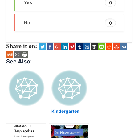
Yes
0
No
0
Share it on:
See Also:
Kindergarten