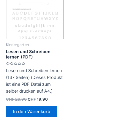
Kindergarten
Lesen und Schreiben
lernen (PDF)
B
Lesen und Schreiben lernen
e
w
(137 Seiten) (Dieses Produkt
e
r
ist eine PDF Datei zum
t
e
selber drucken auf A4.)
t
m
Ursprünglicher
Aktueller
CHF
26.90
CHF
19.90
i
Preis
Preis
t
0
war:
ist:
In den Warenkorb
v
CHF 26.90
CHF 19.90.
o
n
5