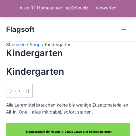
Alles für Homeschooling Schweiz...
Verwerfen
Zum
Inhalt
Flagsoft
Main
springen
Startseite
Shop
Kindergarten
Men
Kindergarten
Kindergarten
[
+ + + + +
]
Alle Lehrmittel brauchen keine bis wenige Zusatzmaterialien.
All-in-One - alles mit dabei, sofort starten.