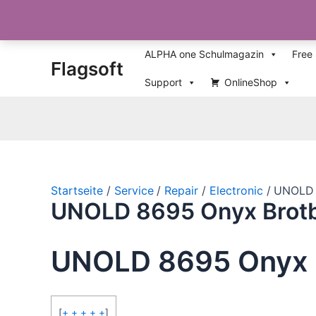
Zum
ALPHA one Schulmagazin
Free
Flagsoft
Inhalt
springen
Support
OnlineShop
Startseite
Service
Repair
Electronic
UNOLD 
UNOLD 8695 Onyx Brotb
UNOLD 8695 Onyx 
[
+ + + + +
]