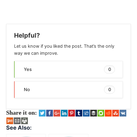
Helpful?
Let us know if you liked the post. That’s the only
way we can improve.
Yes
0
No
0
Share it on:
See Also: