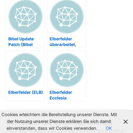
Bibel Update
Elberfelder
Patch (Bibel
überarbeitet,
Patch) Textkritik
2003, 1. Auflage.
Kritik | Bibel
Hückeswagen
Übersetzungen
[ELBü-2003]
auf dem
Prüfstand,
Übersetzungsfeh
ler, Errata,
Korrekturverzeic
Elberfelder (ELB)
Elberfelder
hnis, Kritik,
Ecclesia
Elberfelder,
FreeBible
Luther, Gute
Nachricht,
Cookies erleichtern die Bereitstellung unserer Dienste. Mit
Hoffnung für alle
Schreiben Sie einen Kommentar
der Nutzung unserer Dienste erklären Sie sich damit
einverstanden, dass wir Cookies verwenden.
OK
Ihre E-Mail-Adresse wird nicht veröffentlicht.
Erforderliche