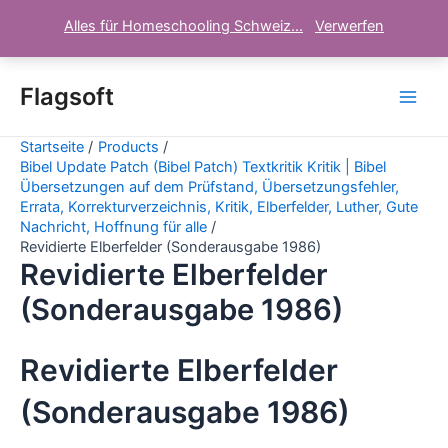
Alles für Homeschooling Schweiz...
Verwerfen
Zum
Inhalt
Flagsoft
Main
springen
Startseite
Products
Men
Bibel Update Patch (Bibel Patch) Textkritik Kritik | Bibel
Übersetzungen auf dem Prüfstand, Übersetzungsfehler,
Errata, Korrekturverzeichnis, Kritik, Elberfelder, Luther, Gute
Nachricht, Hoffnung für alle
Revidierte Elberfelder (Sonderausgabe 1986)
Revidierte Elberfelder
(Sonderausgabe 1986)
Revidierte Elberfelder
(Sonderausgabe 1986)