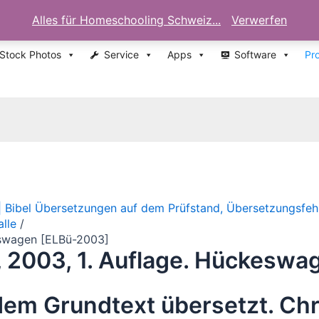
Alles für Homeschooling Schweiz...
Verwerfen
 Stock Photos
Service
Apps
Software
Pr
 | Bibel Übersetzungen auf dem Prüfstand, Übersetzungsfehler
alle
keswagen [ELBü-2003]
t, 2003, 1. Auflage. Hückesw
 dem Grundtext übersetzt. Chr