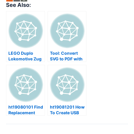
See Also:
LEGO Duplo
Tool: Convert
Lokomotive Zug
SVG to PDF with
Repair
InkScape
ht19080101 Find
ht19081201 How
Replacement
To Create USB
programs and
Boot Stick for
product recalls
Mac