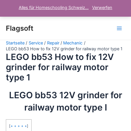
Alles für Homeschooling Schweiz...
Verwerfen
Zum
Inhalt
Flagsoft
Main
springen
Startseite
Service
Repair
Mechanic
Men
LEGO bb53 How to fix 12V grinder for railway motor type 1
LEGO bb53 How to fix 12V
grinder for railway motor
type 1
LEGO bb53 12V grinder for
railway motor type I
[
+ + + + +
]