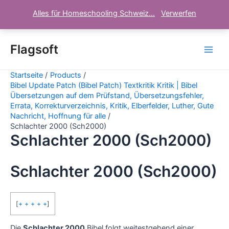
Alles für Homeschooling Schweiz...
Verwerfen
Zum
Inhalt
Flagsoft
Main
springen
Startseite
Products
Men
Bibel Update Patch (Bibel Patch) Textkritik Kritik | Bibel
Übersetzungen auf dem Prüfstand, Übersetzungsfehler,
Errata, Korrekturverzeichnis, Kritik, Elberfelder, Luther, Gute
Nachricht, Hoffnung für alle
Schlachter 2000 (Sch2000)
Schlachter 2000 (Sch2000)
Schlachter 2000 (Sch2000)
[
+ + + + +
]
Die
Schlachter 2000
Bibel folgt weitestgehend einer