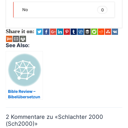
No
0
Share it on:
See Also:
Bible Review –
Bibelübersetzun
gen im Vergleich
2 Kommentare zu «Schlachter 2000
(Sch2000)»