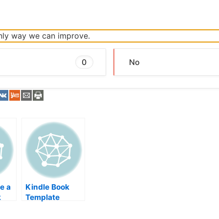
 only way we can improve.
0
No
e a
Kindle Book
k
Template
h –