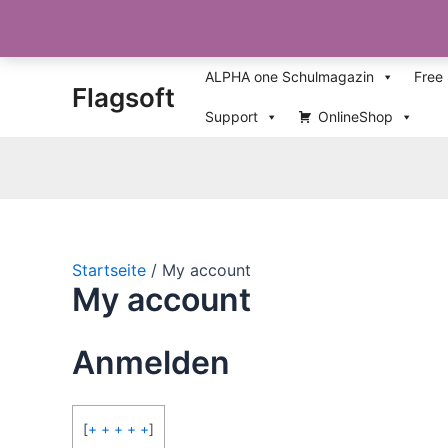
Zum
ALPHA one Schulmagazin
Free
Flagsoft
Inhalt
springen
Support
OnlineShop
Startseite
My account
My account
Anmelden
[
+ + + + +
]