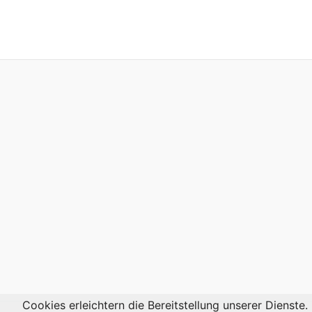
Formatting 
Publishing,
Windows, O
Linux, Word
OpenOffice
Keynote, G
Cookies erleichtern die Bereitstellung unserer Dienste