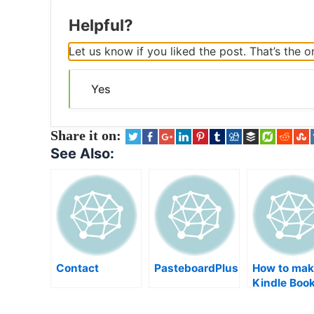
Helpful?
Let us know if you liked the post. That’s the
Yes
Share it on:
See Also:
Contact
PasteboardPlus
How to mak
Kindle Boo
from scratc
Research,