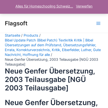
Alles für Homeschooling Schweiz...
Verwerfen
Zum
Inhalt
Flagsoft
Main
springen
Startseite
Products
Men
Bibel Update Patch (Bibel Patch) Textkritik Kritik | Bibel
Übersetzungen auf dem Prüfstand, Übersetzungsfehler,
Errata, Korrekturverzeichnis, Kritik, Elberfelder, Luther, Gute
Nachricht, Hoffnung für alle
Neue Genfer Übersetzung, 2003 Teilausgabe [NGÜ 2003
Teilausgabe]
Neue Genfer Übersetzung,
2003 Teilausgabe [NGÜ
2003 Teilausgabe]
Neue Genfer Übersetzung,