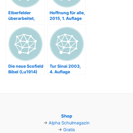
Elberfelder
Hoffnung für alle,
überarbeitet,
2015, 1. Auflage
2003, 1. Auflage.
[HFA-2015]
Hückeswagen
[ELBü-2003]
Die neue Scofield
Tur Sinai 2003,
Bibel (Lu1914)
4. Auflage
Shop
→
Alpha Schulmagazin
→
Gratis