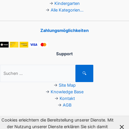
→
Kindergarten
→
Alle Kategorien...
Zahlungsmöglichkeiten
Support
Suchen
🔍
nach:
→
Site Map
→
Knowledge Base
→
Kontakt
→
AGB
Cookies erleichtern die Bereitstellung unserer Dienste. Mit
der Nutzung unserer Dienste erklären Sie sich damit