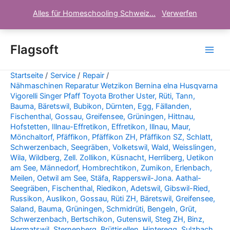
Alles für Homeschooling Schweiz...
Verwerfen
Zum
Inhalt
Flagsoft
Main
springen
Startseite
Service
Repair
Men
Nähmaschinen Reparatur Wetzikon Bernina elna Husqvarna
Vigorelli Singer Pfaff Toyota Brother Uster, Rüti, Tann,
Bauma, Bäretswil, Bubikon, Dürnten, Egg, Fällanden,
Fischenthal, Gossau, Greifensee, Grüningen, Hittnau,
Hofstetten, Illnau-Effretikon, Effretikon, Illnau, Maur,
Mönchaltorf, Pfäffikon, Pfäffikon ZH, Pfäffikon SZ, Schlatt,
Schwerzenbach, Seegräben, Volketswil, Wald, Weisslingen,
Wila, Wildberg, Zell. Zollikon, Küsnacht, Herrliberg, Uetikon
am See, Männedorf, Hombrechtikon, Zumikon, Erlenbach,
Meilen, Oetwil am See, Stäfa, Rapperswil-Jona. Aathal-
Seegräben, Fischenthal, Riedikon, Adetswil, Gibswil-Ried,
Russikon, Auslikon, Gossau, Rüti ZH, Bäretswil, Greifensee,
Saland, Bauma, Grüningen, Schmidrüti, Bengeln, Grüt,
Schwerzenbach, Bertschikon, Gutenswil, Steg ZH, Binz,
Hermatswil, Sternenberg, Brüttisellen, Hinteregg, Sulzbach,