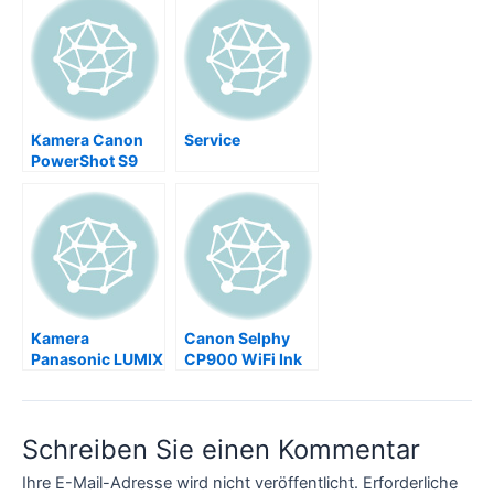
Kamera Canon
Service
PowerShot S9
Objective
Change
Kamera
Canon Selphy
Panasonic LUMIX
CP900 WiFi Ink
DMC-S1 –
Cassette empty
System Error
Repair
(Focus)
Schreiben Sie einen Kommentar
Ihre E-Mail-Adresse wird nicht veröffentlicht.
Erforderliche