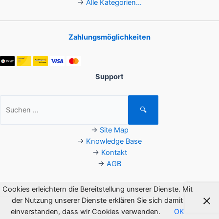
→
Alle Kategorien...
Zahlungsmöglichkeiten
Support
Suchen
🔍
nach:
→
Site Map
→
Knowledge Base
→
Kontakt
→
AGB
Cookies erleichtern die Bereitstellung unserer Dienste. Mit
der Nutzung unserer Dienste erklären Sie sich damit
einverstanden, dass wir Cookies verwenden.
OK
Copyright © 2026 Flagsoft. All rights reserved.