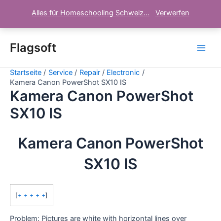
Alles für Homeschooling Schweiz...
Verwerfen
Zum
Inhalt
Flagsoft
Main
springen
Startseite
Service
Repair
Electronic
Men
Kamera Canon PowerShot SX10 IS
Kamera Canon PowerShot
SX10 IS
Kamera Canon PowerShot
SX10 IS
[
+ + + + +
]
Problem: Pictures are white with horizontal lines over