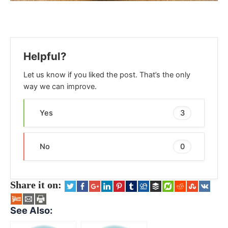
Helpful?
Let us know if you liked the post. That’s the only
way we can improve.
Yes
3
No
0
Share it on:
See Also: