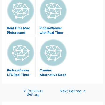
Real Time Mac
PictureViewer
Picture and
with Real Time
Image Viewer for
Viewing Event
Event
Images WiFi SD
Photographers
Card, eyefi
PictureViewer
Camino
LTS Real Time –
Alternative Dodo
Picture Image
Browser Mac
Viewer Shows
Images in Real
←
Previous
Beitrags-
Next Beitrag
→
Time Slideshow
Beitrag
Navigation
without import,
WiFi SD Card