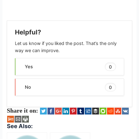
Helpful?
Let us know if you liked the post. That’s the only
way we can improve.
Yes
0
No
0
Share it on:
See Also: