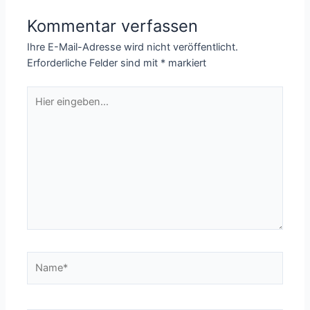
eyefi, Transcend,
FlashAir,
Kommentar verfassen
ezShare,
SHAREit, AirCard
Ihre E-Mail-Adresse wird nicht veröffentlicht.
Erforderliche Felder sind mit
*
markiert
Hier
eingeben…
Name*