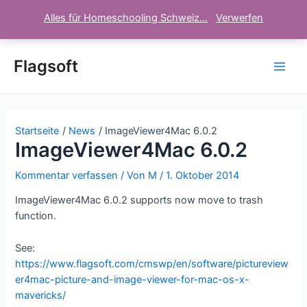
Alles für Homeschooling Schweiz...
Verwerfen
Zum
Inhalt
Flagsoft
Main
springen
Men
Startseite
News
ImageViewer4Mac 6.0.2
ImageViewer4Mac 6.0.2
Kommentar verfassen
/ Von
M
/
1. Oktober 2014
ImageViewer4Mac 6.0.2 supports now move to trash
function.
See:
https://www.flagsoft.com/cmswp/en/software/pictureview
er4mac-picture-and-image-viewer-for-mac-os-x-
mavericks/