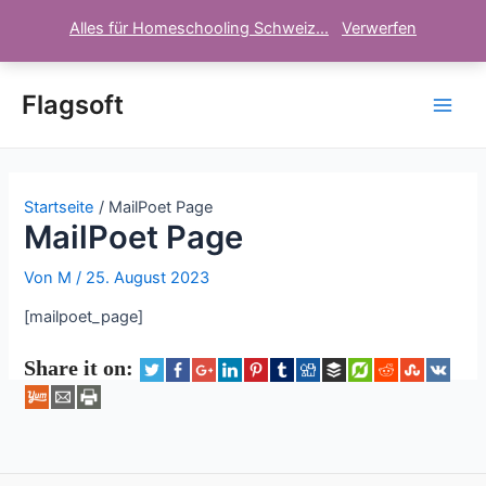
Alles für Homeschooling Schweiz...
Verwerfen
Zum
Inhalt
Flagsoft
Main
springen
Men
Startseite
MailPoet Page
MailPoet Page
Von
M
/
25. August 2023
[mailpoet_page]
Share it on: