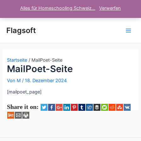
Alles für Homeschooling Schweiz...
Verwerfen
Zum
Inhalt
Flagsoft
Main
springen
Men
Startseite
MailPoet-Seite
MailPoet-Seite
Von
M
/
18. Dezember 2024
[mailpoet_page]
Share it on: