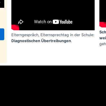
Sch
Elterngespräch, Elternsprechtag in der Schule:
wei
Diagnostischen Übertreibungen
.
geh